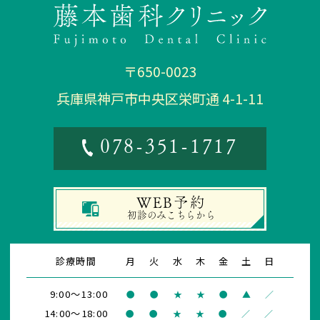
〒650-0023
兵庫県神戸市中央区栄町通 4-1-11
078-351-1717
WEB予約
初診
のみこちらから
診療時間
月
火
水
木
金
土
日
9:00～13:00
●
●
★
★
●
▲
／
14:00～18:00
●
●
★
★
●
／
／