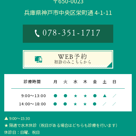
〒650-0023
兵庫県神戸市中央区栄町通 4-1-11
078-351-1717
WEB予約
初診
のみこちらから
診療時間
月
火
水
木
金
土
日
9:00～13:00
●
●
★
★
●
▲
／
14:00～18:00
●
●
★
★
●
／
／
▲ 9:00～15:30
★ 隔週で水木休診
（祝日がある場合はどちらも診療を行います）
休診日：日曜、祝日